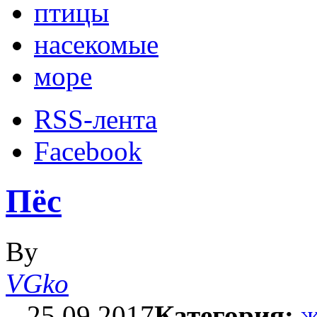
птицы
насекомые
море
RSS-лента
Facebook
Пёс
By
VGko
–
25.09.2017
Категория:
ж