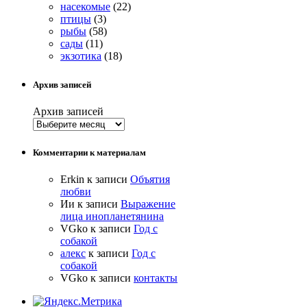
насекомые
(22)
птицы
(3)
рыбы
(58)
сады
(11)
экзотика
(18)
Архив записей
Архив записей
Комментарии к материалам
Erkin
к записи
Объятия
любви
Ии
к записи
Выражение
лица инопланетянина
VGko
к записи
Год с
собакой
алекс
к записи
Год с
собакой
VGko
к записи
контакты