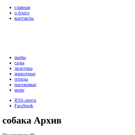
главная
о блоге
контакты
рыбы
сады
экзотика
животные
птицы
насекомые
море
RSS-лента
Facebook
собака Архив