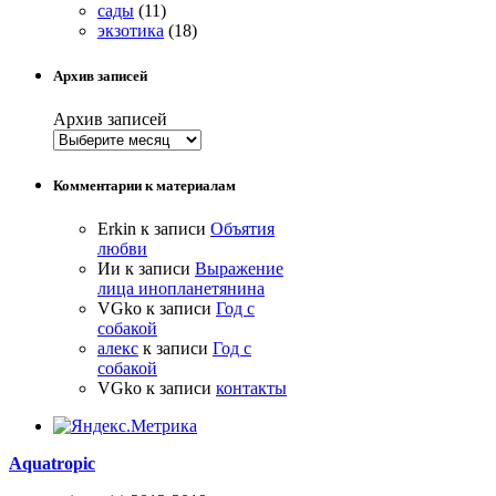
сады
(11)
экзотика
(18)
Архив записей
Архив записей
Комментарии к материалам
Erkin
к записи
Объятия
любви
Ии
к записи
Выражение
лица инопланетянина
VGko
к записи
Год с
собакой
алекс
к записи
Год с
собакой
VGko
к записи
контакты
Aquatropic