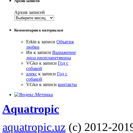
Архив записей
Архив записей
Комментарии к материалам
Erkin
к записи
Объятия
любви
Ии
к записи
Выражение
лица инопланетянина
VGko
к записи
Год с
собакой
алекс
к записи
Год с
собакой
VGko
к записи
контакты
Aquatropic
aquatropic.uz
(с) 2012-201