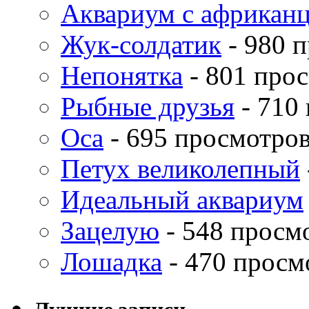
Аквариум с африкан
Жук-солдатик
- 980 
Непонятка
- 801 про
Рыбные друзья
- 710
Оса
- 695 просмотро
Петух великолепный
Идеальный аквариум
Зацелую
- 548 просм
Лошадка
- 470 просм